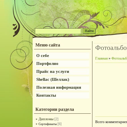
Меню сайта
Фотоальб
О себе
Главная
»
Фотоаль
Портфолио
Прайс на услуги
Shellac (Шеллак)
Полезная информация
Контакты
Категории раздела
Дипломы
[2]
Всего комментарие
[6]
Сертификаты