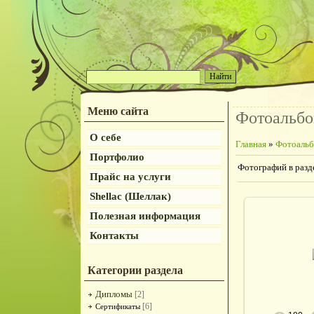
Меню сайта
Фотоальб
О себе
Главная
»
Фотоаль
Портфолио
Фотографий в разд
Прайс на услуги
Shellac (Шеллак)
Полезная информация
Контакты
28.1
de
Категории раздела
Дипломы
[2]
[6]
Сертификаты