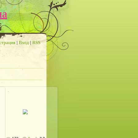
на
страция
|
Вход
|
RSS
28.12.2012
defaultNick