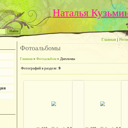
Наталья Кузьми
Главная
|
Реги
Фотоальбомы
Главная
»
Фотоальбом
» Дипломы
Фотографий в разделе
:
9
ция
28.12.2012
28.12.2012
defaultNick
defaultNick