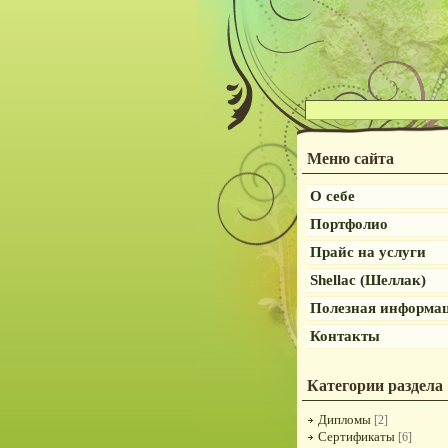
Меню сайта
О себе
Портфолио
Прайс на услуги
Shellac (Шеллак)
Полезная информа
Контакты
Категории раздела
Дипломы
[2]
Сертификаты
[6]