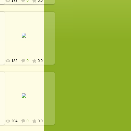
173
0
0.0
28.12.2012
defaultNick
182
0
0.0
28.12.2012
defaultNick
204
0
0.0