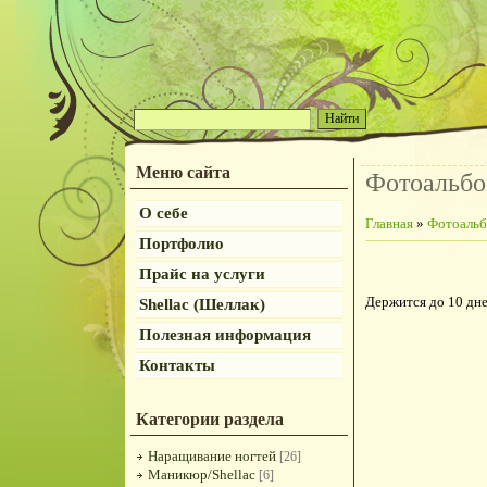
Меню сайта
Фотоальб
О себе
Главная
»
Фотоаль
Портфолио
Прайс на услуги
Держится до 10 дн
Shellac (Шеллак)
Полезная информация
Контакты
Категории раздела
Наращивание ногтей
[26]
Маникюр/Shellac
[6]