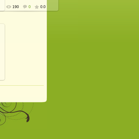
190
0
0.0