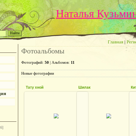
Наталья Кузьми
Главная
|
Реги
Фотоальбомы
Фотографий:
50
| Альбомов:
11
Новые фотографии
Тату хной
Шилак
Ки
ция
21.11.2012
21.11.2012
defaultNick
defaultNick
26]