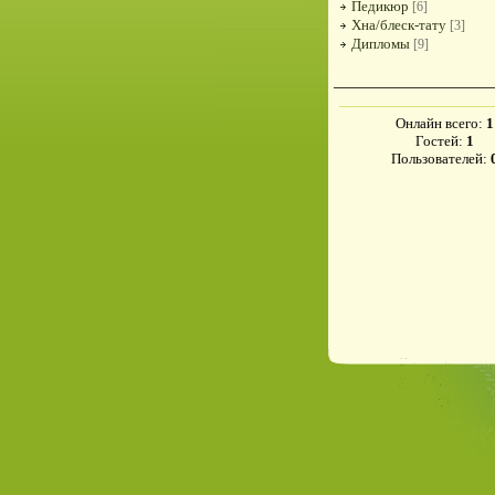
Педикюр
[6]
Хна/блеск-тату
[3]
Дипломы
[9]
Онлайн всего:
1
Гостей:
1
Пользователей: