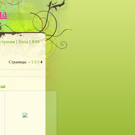
на
страция
|
Вход
|
RSS
Страницы
:
«
1
2
3
4
тай
21.11.2012
defaultNick